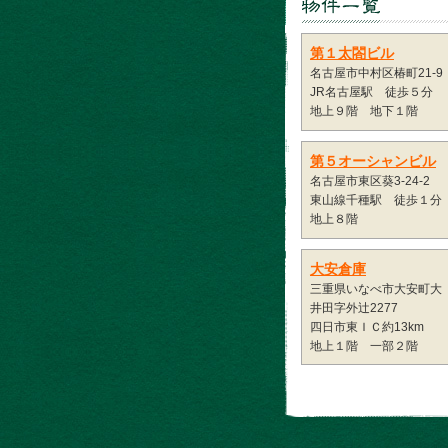
第１太閤ビル
名古屋市中村区椿町21-9
JR名古屋駅 徒歩５分
地上９階 地下１階
第５オーシャンビル
名古屋市東区葵3-24-2
東山線千種駅 徒歩１分
地上８階
大安倉庫
三重県いなべ市大安町大
井田字外辻2277
四日市東ＩＣ約13km
地上１階 一部２階