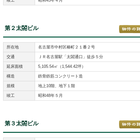
竣工
昭和43年４月
第２太閤ビル
所在地
名古屋市中村区椿町２１番２号
交通
ＪＲ名古屋駅「太閤通口」徒歩５分
延床面積
5,105.54㎡（1,544.42坪）
構造
鉄骨鉄筋コンクリート造
規模
地上10階、地下１階
竣工
昭和48年５月
第３太閤ビル