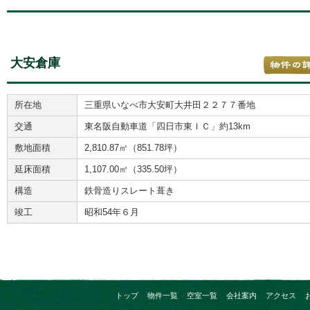
大安倉庫
所在地
三重県いなべ市大安町大井田２２７７番地
交通
東名阪自動車道「四日市東ＩＣ」約13km
敷地面積
2,810.87㎡（851.78坪）
延床面積
1,107.00㎡（335.50坪）
構造
鉄骨造りスレート葺き
竣工
昭和54年６月
トップ
物件一覧
空室一覧
会社案内
アクセス