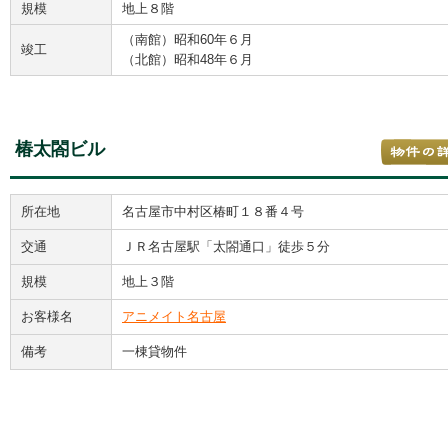
規模
地上８階
（南館）昭和60年６月
竣工
（北館）昭和48年６月
椿太閤ビル
所在地
名古屋市中村区椿町１８番４号
交通
ＪＲ名古屋駅「太閤通口」徒歩５分
規模
地上３階
お客様名
アニメイト名古屋
備考
一棟貸物件