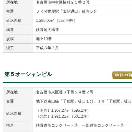
所在地
名古屋市中村区椿町２１番２号
交通
ＪＲ名古屋駅「太閤通口」徒歩５分
延床面積
1,295.05㎡（392.44坪）
構造
鉄骨耐火構造
規模
地上10階
竣工
平成３年３月
第５オーシャンビル
所在地
名古屋市東区葵３丁目２４番２号
交通
地下鉄東山線「千種駅」徒歩１分、ＪＲ「千種駅」徒歩
（南館）1,967.27㎡（595.1坪）
延床面積
（北館）1,921.21㎡（581.2坪）
構造
鉄骨鉄筋コンクリート造、一部鉄筋コンクリート造