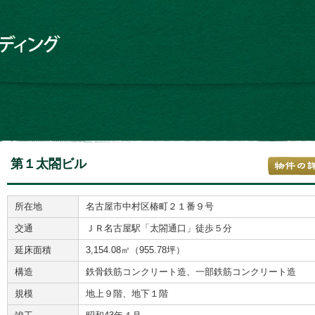
第１太閤ビル
所在地
名古屋市中村区椿町２１番９号
交通
ＪＲ名古屋駅「太閤通口」徒歩５分
延床面積
3,154.08㎡（955.78坪）
構造
鉄骨鉄筋コンクリート造、一部鉄筋コンクリート造
規模
地上９階、地下１階